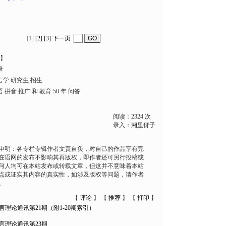
[1]
[2]
[3]
下一页
】
录
言学 研究生 招生
 拼音 推广 和 教育 50 年 问答
阅读：
2324
次
录入：
湘里伢子
申明：各专栏专辑作者文责自负，对自己的作品享有完
在语网的发布不影响其再版权，即作者还可另行投稿或
何人均可在本站发布或转载文章，但这并不意味着本站
点或证实其内容的真实性，如涉及版权等问题，请作者
。
【
评论
】 【
推荐
】 【
打印
】
言理论通讯第21期（附1-20期索引）
言理论通讯第23期