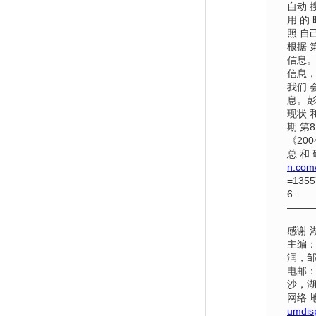
自动 
用 的
照 自
根据 第
信息。
信息，
我们 
息。彭
现状 
期 第
《20
总 和
n.com/
=1355
6.
——
感谢 
主编：
润，邹
电邮
沙，湖
网络 
umdis