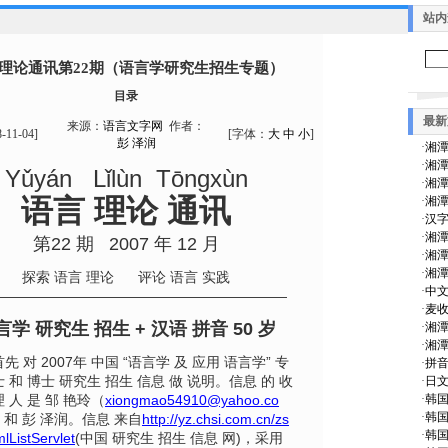
站内
理论通讯第22期（语言学研究生招生专题）
目录
最新
来源：
语言文字网
作者：
8-11-04
]
[字体：
大
中
小
]
彭 泽润
·
湘潭
·
湘潭
Yǔyán Lǐlùn Tōngxùn
·
湘潭
语言 理论 通讯
·
湘潭
·
汉
·
湘潭
第22 期 2007 年 12 月
·
湘潭
·
湘潭
探索 语言 理论 评论 语言 实践
·
中文
—————————————————————
·
麦收
言学 研究生 招生 + 汉语 拼音 50 岁
·
湘潭
·
湘潭
先 对 2007年 中国 “语言学 及 应用 语言学” 专
·
拼
士 和 博士 研究生 招生 信息 做 说明。信息 的 收
·
日文
·
韩
理 人 是 邹 艳玲（
xiongmao54910@yahoo.co
·
韩
）和 彭 泽润。信息 来自
http://yz.chsi.com.cn/zs
·
韩
lListServlet
(中国 研究生 招生 信息 网)，采用