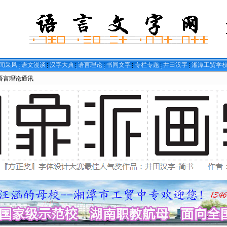
闻采风
语文漫谈
汉字大典
语言理论
书同文字
专栏专题
井田汉字
湘潭工贸学
语言理论通讯