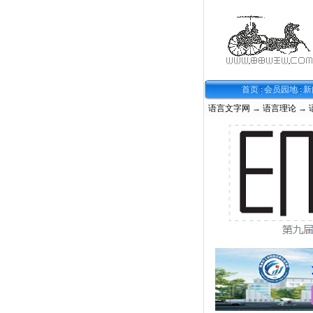
首页
会员园地
新
语言文字网
→
语言理论
→