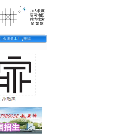
加入收藏
语网地图
站内搜索
简
繁
默
校
金鹰盒工厂
投稿