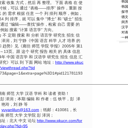
·
韩
搜索 收集 方式，然后 再 整理。 下面 表格 在 使
·
韩国
 时候，可以 通过 “表格——排序” 操作，重新 按
·
探寻
己 的 需求 根据 任意 一个 列 排列 顺序，例如，
·
德
4 列 排序，就 可以 集中 “博士” 和 “硕士” 招生
·
闵
通过 “编辑——查找”操作，检索 自己 需要 的
·
汉
例如 搜索 “计算 语言学” 方向。
·
对
会 不 定期 搜索 和 分析 语言学 研究生 招生 信
·
一种
 泽润，刘 宁静《中国 语言 科学 人才 培养 的
和 趋势》见《廊坊 师范 学院 学报》2005年 第1
8～13页。跟 这个 研究 报告 相关 的 具体 信息
04年 中国 语言学 和 汉语学 研究生 招生 信息 汇
 研究》可以 到 下面 网站 地址：
http://www.pkuc
viewthread.php?tid
73&page=1&extra=page%3D1#pid121781193
————————————————————————————————
湖南 师范 大学 汉语 学科 和 读者 资助！
彭 泽润；本期 编辑 和 作者：伍 铁平，彭 泽
 艳玲，刘 静 等
：
yuyanlilun@163.com
；纸邮：410081，长
南 师范 大学 文学院 彭 泽润；
地址：北大 中文 论坛
http://www.pkucn.com/for
play.php?fid=95