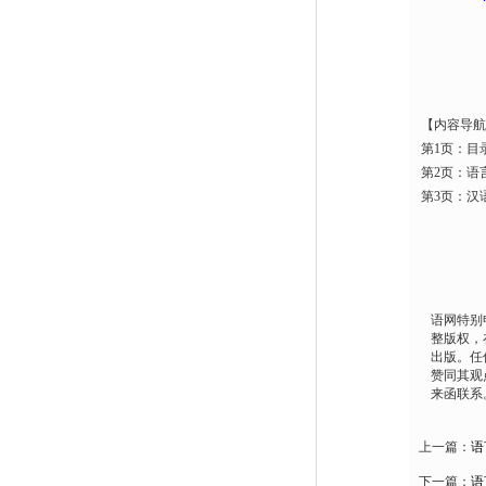
【内容导航
第1页：目
第2页：语
第3页：汉语
语网特别
整版权，
出版。任
赞同其观
来函联系
上一篇：
语
下一篇：
语