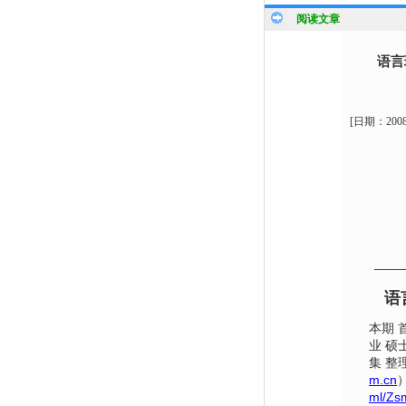
阅读文章
语言
[日期：
200
——
语
本期 首
业 硕
集 整
m.cn
ml/Zsm