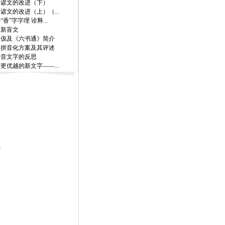
国谚文的改进（下）
谚文的改进（上）（...
“香”字字理 诠释...
文新盲文
齐伋及《六书通》简介
字拼音化方案及其评述
表音文字的反思
更优越的新文字——...
—