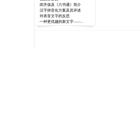
·
闵齐伋及《六书通》简介
·
汉字拼音化方案及其评述
·
对表音文字的反思
·
一种更优越的新文字——...